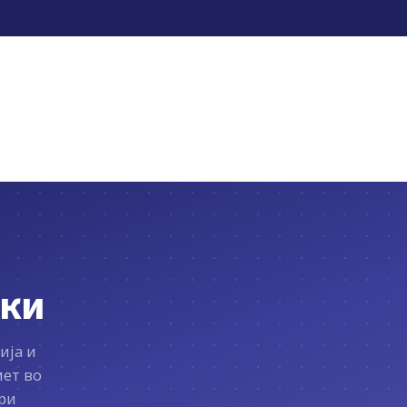
аки
ија и
мет во
ри