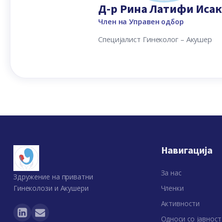
Д-р Рина Латифи Иса
Член на Управен одбор
Специјалист Гинеколог – Акушер
Навигација
За нас
Здружение на приватни
Гинеколози и Акушери
Членки
Активности
Односи со јавност