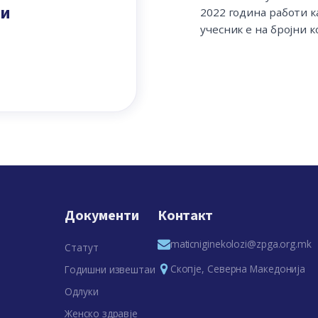
ки
2022 година работи к
учесник e на бројни 
Документи
Контакт
maticniginekolozi@zpga.org.mk
Статут
Скопје, Северна Македонија
Годишни извештаи
Одлуки
Женско здравје