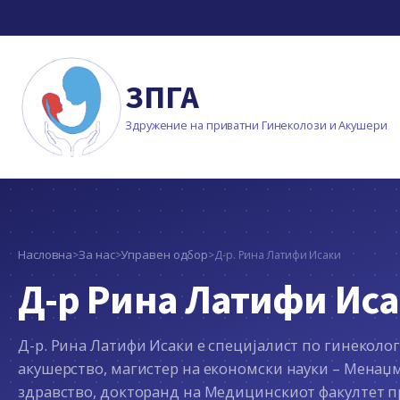
ЗПГА
Здружение на приватни Гинеколози и Акушери
Насловна
За нас
Управен одбор
>
>
>
Д-р. Рина Латифи Исаки
Д-р Рина Латифи Ис
Д-р. Рина Латифи Исаки е специјалист по гинеколог
акушерство, магистер на економски науки – Менаџ
здравство, докторанд на Медицинскиот факултет п